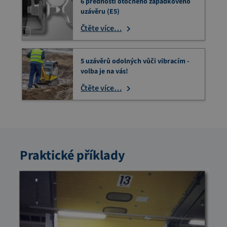
6 předností otočného západkového
uzávěru (E5)
Čtěte více…
5 uzávěrů odolných vůči vibracím -
volba je na vás!
Čtěte více…
Praktické příklady