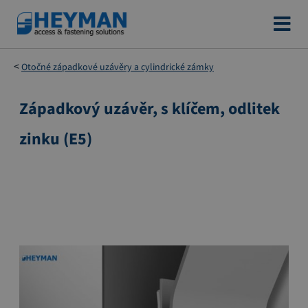
Přejít
na
obsah
Otočné západkové uzávěry a cylindrické zámky
Západkový uzávěr, s klíčem, odlitek
Přeskočit
na
zinku (E5)
konec
galerie
s
obrázky