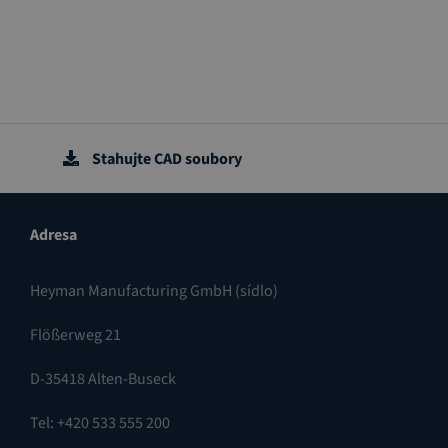
Stahujte CAD soubory
Adresa
Heyman Manufacturing GmbH (sídlo)
Flößerweg 21
D-35418 Alten-Buseck
Tel: +420 533 555 200