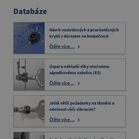
Databáze
Návrh vodotěsných a prachotěsných
krytů s důrazem na bezpečnost
Čtěte více…
Úspora nákladů díky otočnému
západkovému uzávěru (E5)
Čtěte více…
Ještě větší požadavky na těsnění a
odolnost vůči vibracím?
Čtěte více…