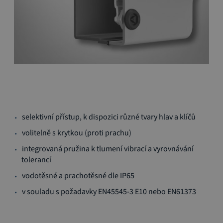
Přeskočit
selektivní přístup, k dispozici různé tvary hlav a klíčů
na
začátek
volitelně s krytkou (proti prachu)
galerie
integrovaná pružina k tlumení vibrací a vyrovnávání
s
tolerancí
obrázky
vodotěsné a prachotěsné dle IP65
v souladu s požadavky EN45545-3 E10 nebo EN61373