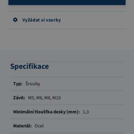
Vyžádat si vzorky
Specifikace
Více
Šrouby
informací
M5, M6, M8, M10
1,3
Ocel