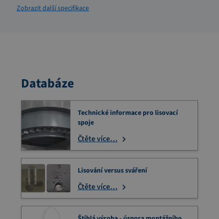
Zobrazit další specifikace
Databáze
Technické informace pro lisovací
spoje
Čtěte více…
Lisování versus sváření
Čtěte více…
Štíhlá výroba - úspora montážního