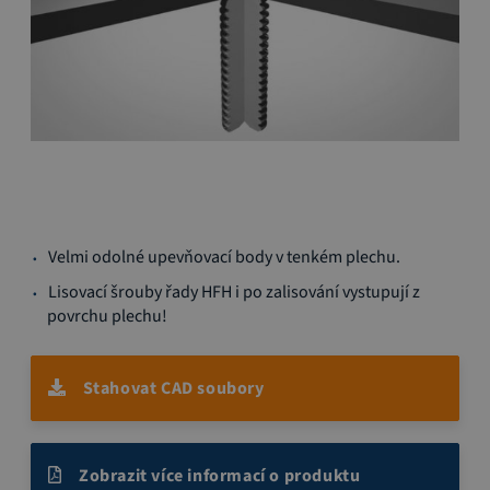
Přeskočit
Velmi odolné upevňovací body v tenkém plechu.
na
začátek
Lisovací šrouby řady HFH i po zalisování vystupují z
galerie
povrchu plechu!
s
obrázky
Stahovat CAD soubory
Zobrazit více informací o produktu