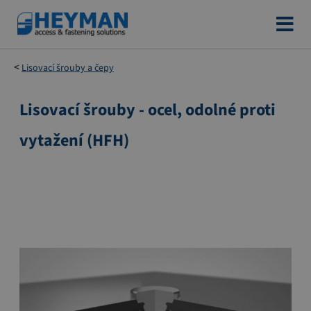
Přejít
na
obsah
Lisovací šrouby a čepy
Lisovací šrouby - ocel, odolné proti
Přeskočit
na
vytažení (HFH)
konec
galerie
s
obrázky