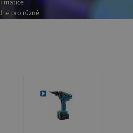
cí matice
dné pro různé