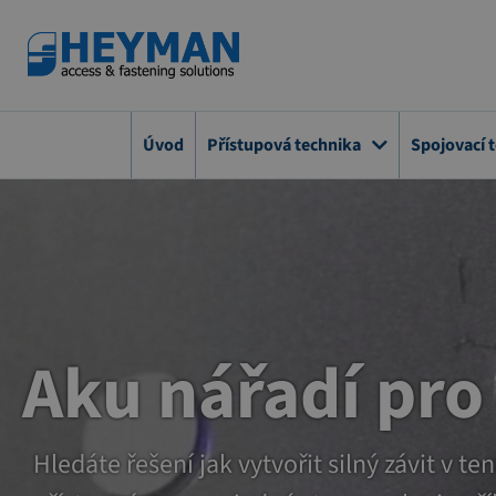
Přejít
na
obsah
Úvod
Přístupová technika
Spojovací 
Aku nářadí pro
Hledáte řešení jak vytvořit silný závit v 