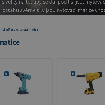
iš velký na to, aby se dal pod lis, jsou nýtova
ozsahu svěrné síly jsou nýtovací matice vho
 nářadí pro nýtovací matice
matice