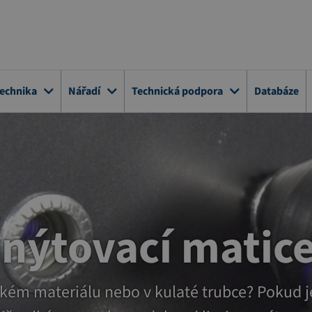
technika
Nářadí
Technická podpora
Databáze
 nýtovací matic
tenkém materiálu nebo v kulaté trubce? Pokud 