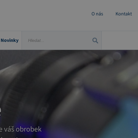
O nás
Kontakt
Novinky
e
je váš obrobek