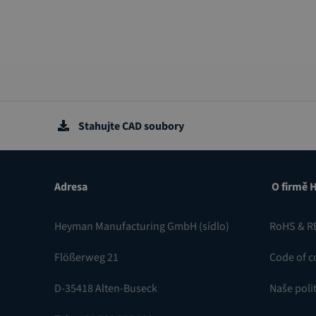
Stahujte CAD soubory
Adresa
O firmě 
Heyman Manufacturing GmbH (sídlo)
RoHS & R
Flößerweg 21
Code of c
D-35418 Alten-Buseck
Naše polit