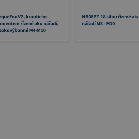
rqueFox V2, kroutícím
NB08PT-18 silou řízené ak
mentem ří­zené aku nářadí,
nářadí M3 - M10
sokovýkonné M4-M10