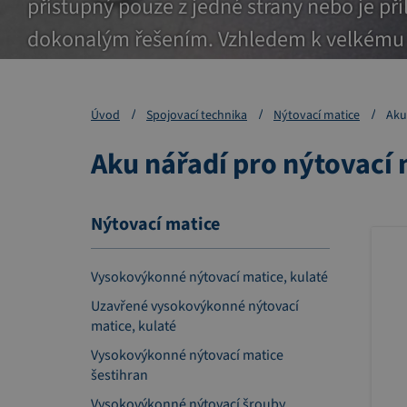
přístupný pouze z jedné strany nebo je příl
dokonalým řešením. Vzhledem k velkému r
tloušťky a druhy materiálu.
Úvod
Spojovací technika
Nýtovací matice
Aku
Aku nářadí pro nýtovací 
Nýtovací matice
Vysokovýkonné nýtovací matice, kulaté
Uzavřené vysokovýkonné nýtovací
matice, kulaté
Vysokovýkonné nýtovací matice
šestihran
Vysokovýkonné nýtovací šrouby