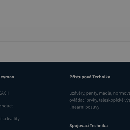
Heyman
Přístupová Technika
EACH
uzávěry
,
panty
,
madla, normova
ovládací prvky
,
teleskopické vý
onduct
lineární posuvy
ika kvality
Spojovací Technika