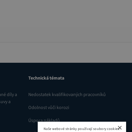
Technická témata
né díly a
Nedostatek kvalifikovaných pracovníků
suvy a
Odolnost vůči korozi
Úspora nákladů
×
Naše webové stránky používají soubory cookies.