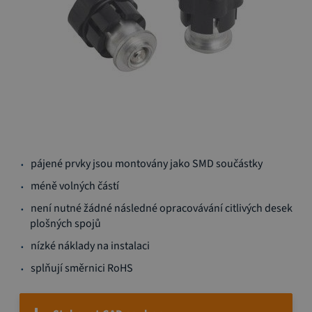
Přeskočit
pájené prvky jsou montovány jako SMD součástky
na
začátek
méně volných částí
galerie
není nutné žádné následné opracovávání citlivých desek
s
plošných spojů
obrázky
nízké náklady na instalaci
splňují směrnici RoHS