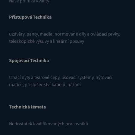
Naše politika kvality
Přístupová Technika
uzávěry
,
panty
,
madla, normované díly a ovládací prvky
,
teleskopické výsuvy a lineární posuvy
Spojovací Technika
trhací nýty a tvarové čepy
,
lisovací systémy
,
nýtovací
matice
,
příslušenství kabelů
,
nářadí
Technická témata
Nedostatek kvalifikovaných pracovníků