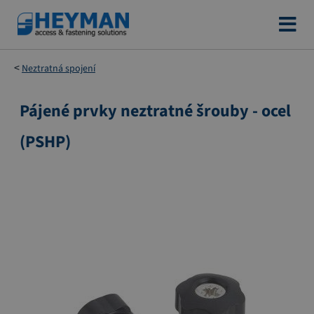
Přejít
na
obsah
Neztratná spojení
Pájené prvky neztratné šrouby - ocel
Přeskočit
na
(PSHP)
konec
galerie
s
obrázky