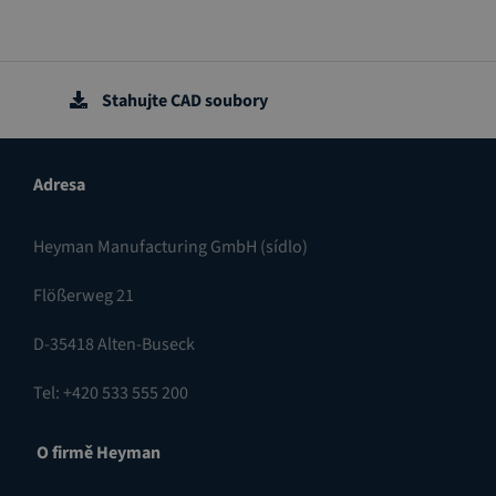
Stahujte CAD soubory
Adresa
Heyman Manufacturing GmbH (sídlo)
Flößerweg 21
D-35418 Alten-Buseck
Tel: +420 533 555 200
O firmě Heyman