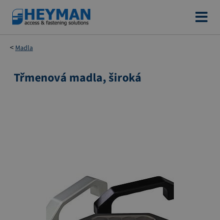
Přejít
na
obsah
Madla
Třmenová madla, široká
Přeskočit
na
konec
galerie
s
obrázky