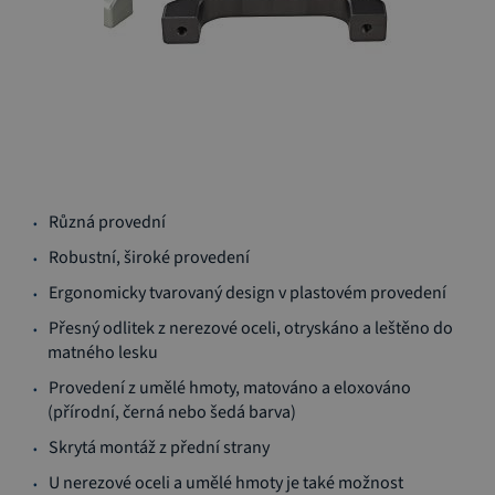
Přeskočit
na
Různá provední
začátek
Robustní, široké provedení
galerie
s
Ergonomicky tvarovaný design v plastovém provedení
obrázky
Přesný odlitek z nerezové oceli, otryskáno a leštěno do
matného lesku
Provedení z umělé hmoty, matováno a eloxováno
(přírodní, černá nebo šedá barva)
Skrytá montáž z přední strany
U nerezové oceli a umělé hmoty je také možnost