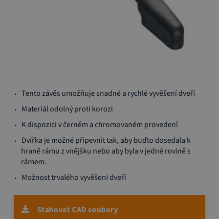
Přeskočit
Tento závěs umožňuje snadné a rychlé vyvěšení dveří
na
začátek
Materiál odolný proti korozi
galerie
K dispozici v černém a chromovaném provedení
s
obrázky
Dvířka je možné připevnit tak, aby buďto dosedala k
hraně rámu z vnějšku nebo aby byla v jedné rovině s
rámem.
Možnost trvalého vyvěšení dveří
Stahovat CAD soubory