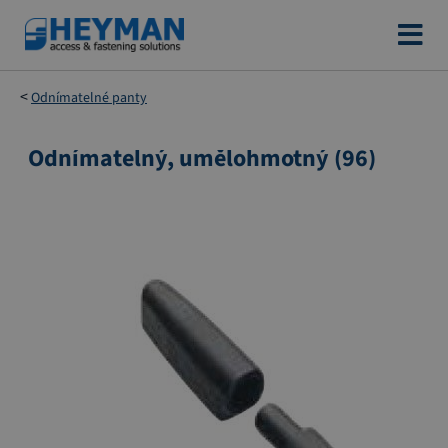
Přejít
na
obsah
Odnímatelné panty
Odnímatelný, umělohmotný (96)
Přeskočit
na
konec
galerie
s
obrázky