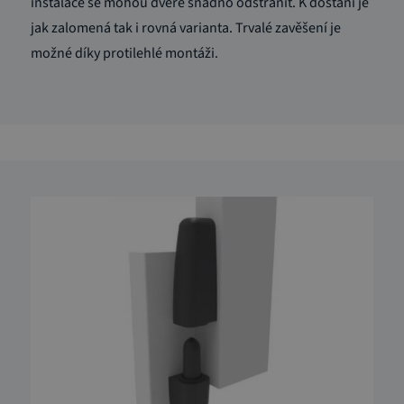
instalace se mohou dveře snadno odstranit. K dostání je
jak zalomená tak i rovná varianta. Trvalé zavěšení je
možné díky protilehlé montáži.