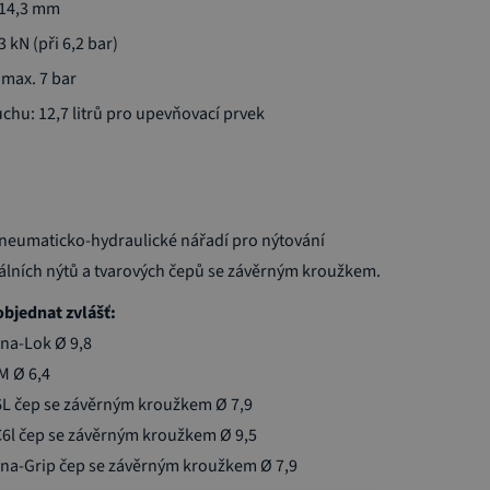
 14,3 mm
3 kN (při 6,2 bar)
 max. 7 bar
chu: 12,7 litrů pro upevňovací prvek
neumaticko-hydraulické nářadí pro nýtování
rálních nýtů a tvarových čepů se závěrným kroužkem.
objednat zvlášť:
na-Lok Ø 9,8
M Ø 6,4
6L čep se závěrným kroužkem Ø 7,9
C6l čep se závěrným kroužkem Ø 9,5
na-Grip čep se závěrným kroužkem Ø 7,9