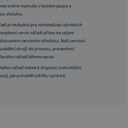
me online manuály v českém jazyce a
nou obsluhu.
adí je nezbytná pro minimalizaci výrobních
omplexní servis nářadí přímo na vašem
alizovaném servisním středisku. Naši servisní
uvádění strojů do provozu, preventivní
jčeného nářadí během oprav.
kého nářadí máme k dispozici instruktážní
azují, jak provádět údržbu správně.