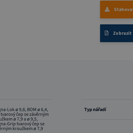
Stahova
Zobrazit
na-Lok ø 9,8, BOM ø 6,4,
Typ nářadí
 tvarový čep se závěrným
užkem ø 7,9 a ø 9,5,
na-Grip tvarový čep se
ěrným kroužkem ø 7,9