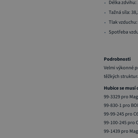
Délka zdvihu:
Tažná síla: 38,
Tlak vzduchu:
Spotřeba vzdu
Podrobnosti
Velmi výkonné p
těžkých struktu
Hubice se musí 
99-3329 pro Mag
99-830-1 pro BO
99-99-245 pro C
99-100-245 pro 
99-1439 pro Mag