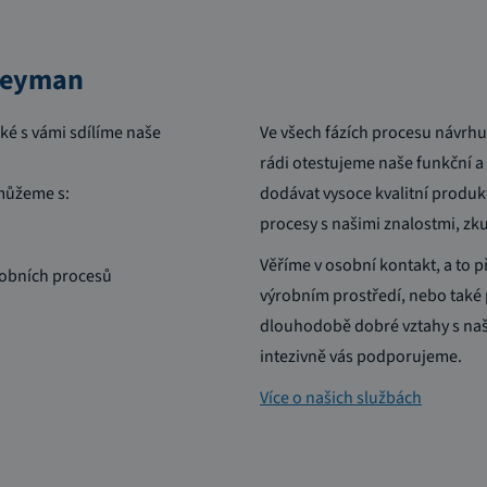
 Heyman
aké s vámi sdílíme naše
Ve všech fázích procesu návrh
rádi otestujeme naše funkční a 
můžeme s:
dodávat vysoce kvalitní produkt
procesy s našimi znalostmi, zk
Věříme v osobní kontakt, a to 
robních procesů
výrobním prostředí, nebo také 
dlouhodobě dobré vztahy s naš
intezivně vás podporujeme.
Více o našich službách