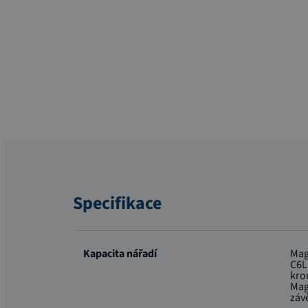
Specifikace
Více
informací
Kapacita nářadí
Mag
C6L
kro
Mag
záv