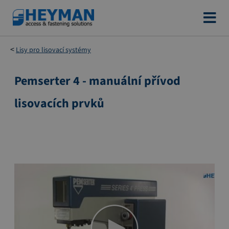
Přejít
na
obsah
Lisy pro lisovací systémy
Pemserter 4 - manuální přívod
Přeskočit
na
lisovacích prvků
konec
galerie
s
obrázky