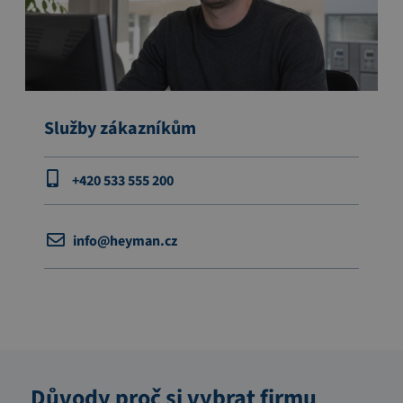
Služby zákazníkům
+420 533 555 200
info@heyman.cz
Důvody proč si vybrat firmu