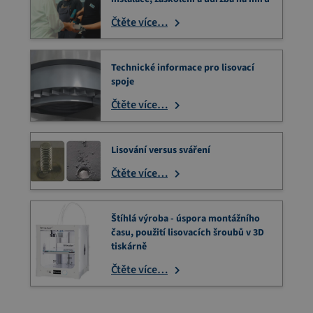
Čtěte více…
Technické informace pro lisovací
spoje
Čtěte více…
Lisování versus sváření
Čtěte více…
Štíhlá výroba - úspora montážního
času, použití lisovacích šroubů v 3D
tiskárně
Čtěte více…