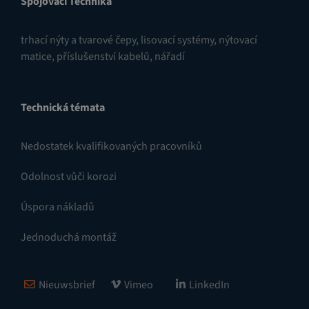
Spojovací Technika
trhací nýty a tvarové čepy
,
lisovací systémy
,
nýtovací
matice
,
příslušenství kabelů
,
nářadí
Technická témata
Nedostatek kvalifikovaných pracovníků
Odolnost vůči korozi
Úspora nákladů
Jednoduchá montáž
Nieuwsbrief
Vimeo
LinkedIn