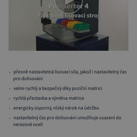
Přeskočit
přesně nastavitelná lisovací síla, jakož i nastavitelný čas
na
pro dolisování
začátek
galerie
velmi rychlý a bezpečný díky poziční matrici
s
rychlá přestavba a výměna matrice
obrázky
energicky úsporný, nízký nárok na údržbu
nastavitelný čas pro dolisování umožňuje usazení do
nerezové oceli