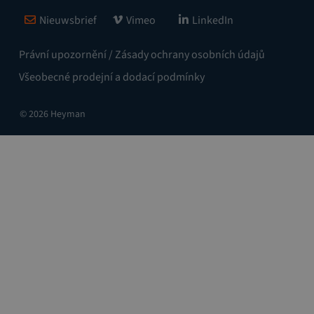
Nieuwsbrief
Vimeo
LinkedIn
Právní upozornění / Zásady ochrany osobních údajů
Všeobecné prodejní a dodací podmínky
© 2026 Heyman