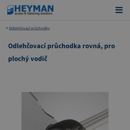
Přejít
na
obsah
Odlehčovací průchodky
Odlehčovací­ průchodka rovná, pro
Přeskočit
na
plochý vodič
konec
galerie
s
obrázky