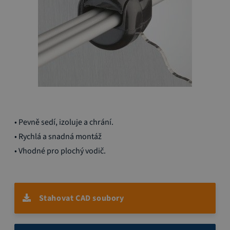
Přeskočit
• Pevně sedí, izoluje a chrání.
na
začátek
• Rychlá a snadná montáž
galerie
• Vhodné pro plochý vodič.
s
obrázky
Stahovat CAD soubory