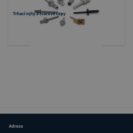
Trhací nýty a tvarové čepy
Adresa