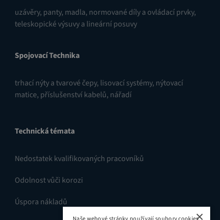
uzávěry
,
panty
,
madla, normované díly a ovládací prvky
,
teleskopické výsuvy a lineární posuvy
Spojovací Technika
trhací nýty a tvarové čepy
,
lisovací systémy
,
nýtovací
matice
,
příslušenství kabelů
,
nářadí
Technická témata
Nedostatek kvalifikovaných pracovníků
Odolnost vůči korozi
Úspora nákladů
×
Naše webové stránky používají soubory cookies.