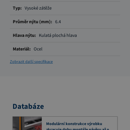
Více
Vysoké zátěže
informací
6.4
Kulatá plochá hlava
Ocel
Zobrazit další specifikace
Databáze
Modulární konstrukce výrobku
zkracuje dobu montáže návěsu až o