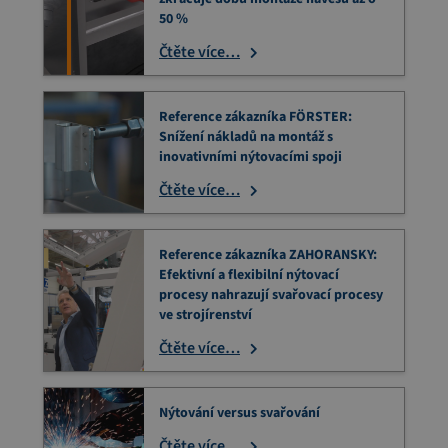
50 %
Čtěte více…
Reference zákazníka FÖRSTER:
Snížení nákladů na montáž s
inovativními nýtovacími spoji
Čtěte více…
Reference zákazníka ZAHORANSKY:
Efektivní a flexibilní nýtovací
procesy nahrazují svařovací procesy
ve strojírenství
Čtěte více…
Nýtování versus svařování
Čtěte více…