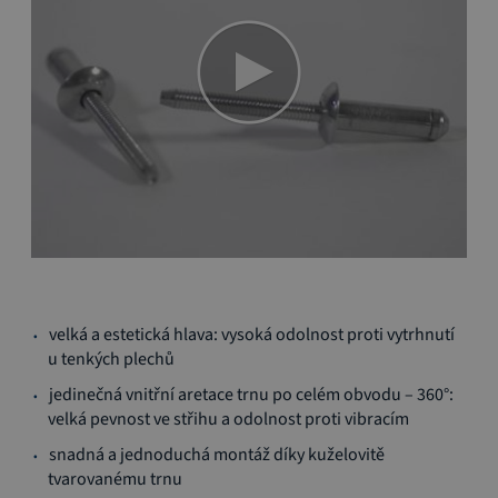
Přeskočit
velká a estetická hlava: vysoká odolnost proti vytrhnutí
na
u tenkých plechů
začátek
galerie
jedinečná vnitřní aretace trnu po celém obvodu – 360°:
s
velká pevnost ve střihu a odolnost proti vibracím
obrázky
snadná a jednoduchá montáž díky kuželovitě
tvarovanému trnu