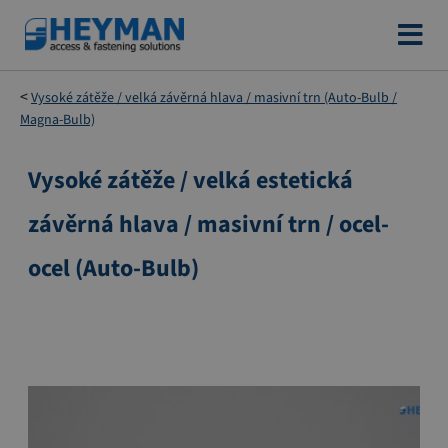
Přejít
na
obsah
Vysoké zátěže / velká závěrná hlava / masivní trn (Auto-Bulb /
Magna-Bulb)
Vysoké zátěže / velká estetická
Přeskočit
na
závěrná hlava / masivní trn / ocel-
konec
galerie
ocel (Auto-Bulb)
s
obrázky