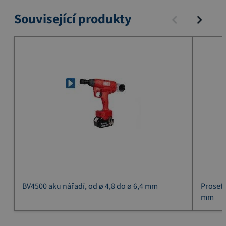
Související produkty
BV4500 aku nářadí, od ø 4,8 do ø 6,4 mm
Proset 
mm