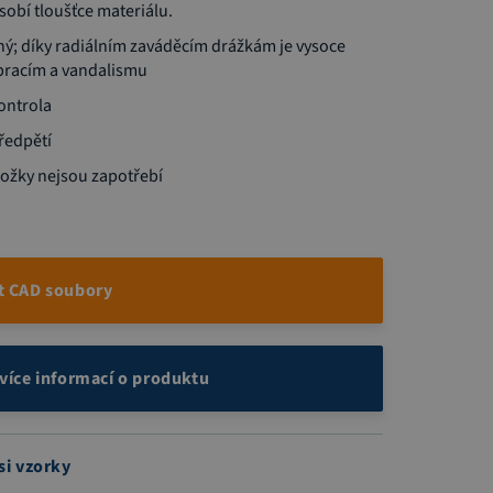
sobí tloušťce materiálu.
ný; díky radiálním zaváděcím drážkám je vysoce
ibracím a vandalismu
ontrola
ředpětí
ložky nejsou zapotřebí
t CAD soubory
 více informací o produktu
si vzorky