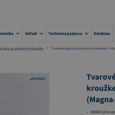
technika
Nářadí
Technická podpora
Databáze
é čepy se závěrnými kroužky
Tvarové čepy se závěrným kroužkem / Mult
Tvarové
kroužke
(Magna-
ideální pro up