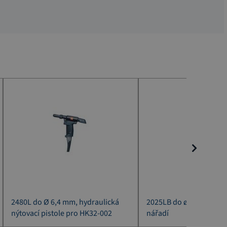
2480L do Ø 6,4 mm, hydraulická
2025LB do ø 6,4 mm, p
nýtovací pistole pro HK32-002
nářadí