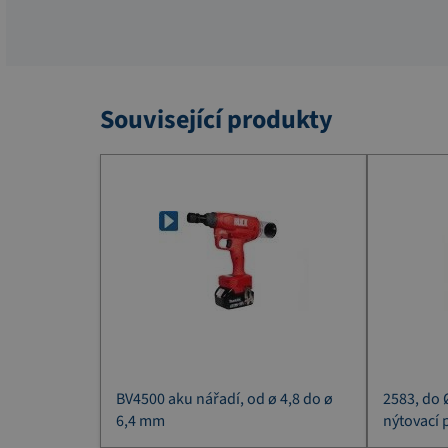
Související produkty
BV4500 aku nářadí, od ø 4,8 do ø
2583, do 
6,4 mm
nýtovací 