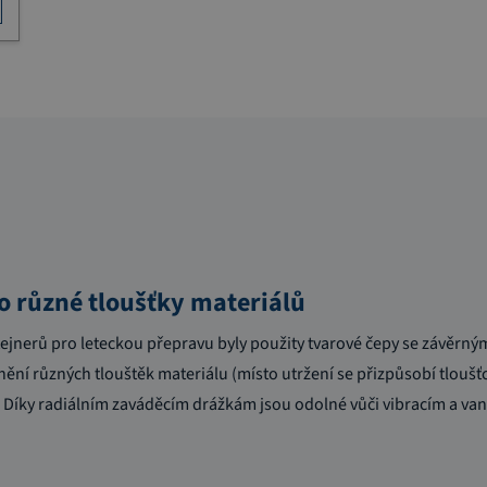
o různé tloušťky materiálů
jnerů pro leteckou přepravu byly použity tvarové čepy se závěrný
nění různých tlouštěk materiálu (místo utržení se přizpůsobí tloušťc
 Díky radiálním zaváděcím drážkám jsou odolné vůči vibracím a va