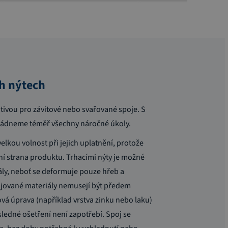
ch nýtech
ativou pro závitové nebo svařované spoje. S
ládneme téměř všechny náročné úkoly.
velkou volnost při jejich uplatnění, protože
í strana produktu. Trhacími nýty je možné
ály, neboť se deformuje pouze hřeb a
ojované materiály nemusejí být předem
ová úprava (například vrstva zinku nebo laku)
sledné ošetření není zapotřebí. Spoj se