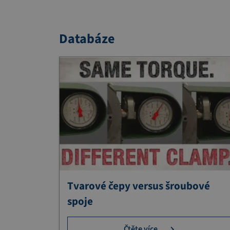
Databáze
Tvarové čepy versus šroubové
spoje
Čtěte více…