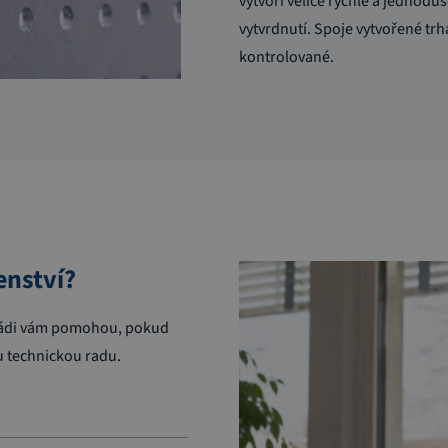
vytvoří velice rychle a jednod
vytvrdnutí. Spoje vytvořené trh
kontrolované.
enství?
. Rádi vám pomohou, pokud
 technickou radu.