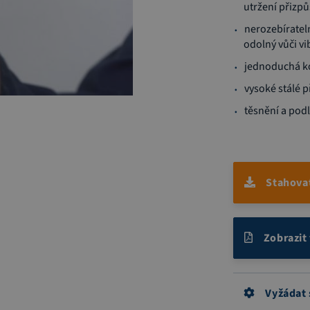
utržení přizpů
nerozebíratel
odolný vůči v
jednoduchá k
vysoké stálé p
těsnění a pod
Stahova
Zobrazit
Vyžádat 