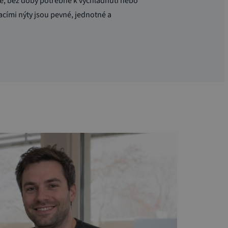
uše, bez doby potřebné k vychladnutí nebo
acími nýty jsou pevné, jednotné a