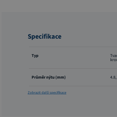
Specifikace
Více
informací
Typ
Tva
kro
Průměr nýtu (mm)
4.8,
Zobrazit další specifikace