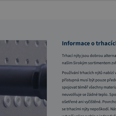
Informace o trhací
Trhací nýty jsou dobrou altern
naším širokým sortimentem zv
Používání trhacích nýtů nabízí 
přístupná musí být pouze předn
spojovat téměř všechny materi
neuvolňuje se žádné teplo. Sp
ošetřené ani vyčištěné. Povrch
se trhacími nýty nepoškodí. Ná