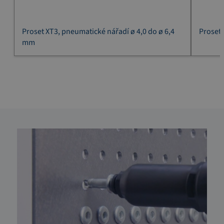
Proset XT3, pneumatické nářadí ø 4,0 do ø 6,4
Proset
mm