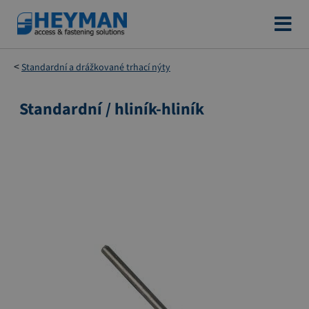
Přejít
na
obsah
Standardní a drážkované trhací nýty
Standardní / hliník-hliník
Přeskočit
na
konec
galerie
s
obrázky