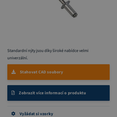
Přeskočit
Standardní nýty jsou díky široké nabídce velmi
na
začátek
univerzální.
galerie
s
Stahovat CAD soubory
obrázky
Zobrazit více informací o produktu
Vyžádat si vzorky