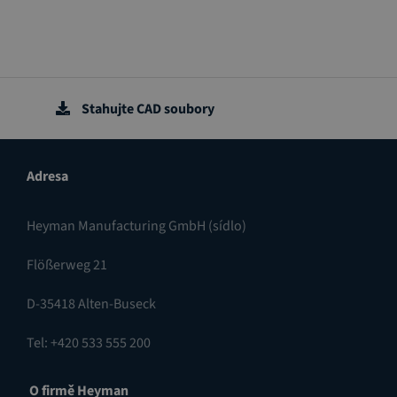
Stahujte CAD soubory
Adresa
Heyman Manufacturing GmbH (sídlo)
Flößerweg 21
D-35418 Alten-Buseck
Tel: +420 533 555 200
O firmě Heyman