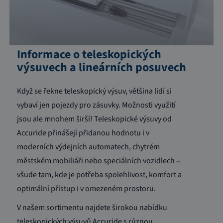
Informace o teleskopických
výsuvech a lineárních posuvech
Když se řekne teleskopický výsuv, většina lidí si
vybaví jen pojezdy pro zásuvky. Možnosti využití
jsou ale mnohem širší! Teleskopické výsuvy od
Accuride přinášejí přidanou hodnotu i v
moderních výdejních automatech, chytrém
městském mobiliáři nebo speciálních vozidlech –
všude tam, kde je potřeba spolehlivost, komfort a
optimální přístup i v omezeném prostoru.
V našem sortimentu najdete širokou nabídku
teleskopických výsuvů Accuride s různou