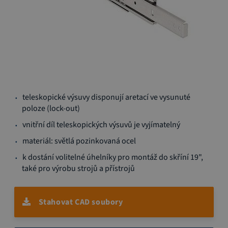
Přeskočit
teleskopické výsuvy disponují aretací ve vysunuté
na
poloze (lock-out)
začátek
galerie
vnitřní díl teleskopických výsuvů je vyjímatelný
s
materiál: světlá pozinkovaná ocel
obrázky
k dostání volitelné úhelníky pro montáž do skříní 19",
také pro výrobu strojů a přístrojů
Stahovat CAD soubory