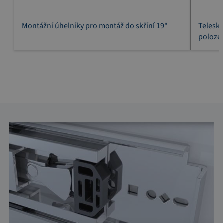
Montážní úhelní­ky pro montáž do skří­ní­ 19"
Telesko
poloze