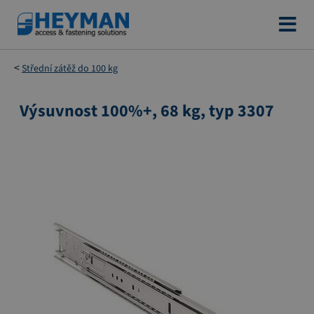
Přejít
na
obsah
Střední zátěž do 100 kg
Výsuvnost 100%+, 68 kg, typ 3307
Přeskočit
na
konec
galerie
s
obrázky