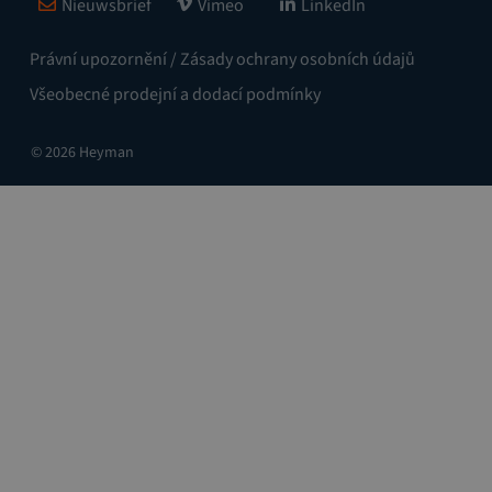
Nieuwsbrief
Vimeo
LinkedIn
Právní upozornění / Zásady ochrany osobních údajů
Všeobecné prodejní a dodací podmínky
© 2026 Heyman