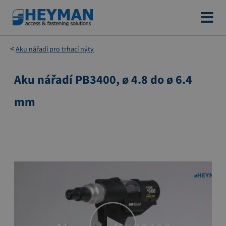
Přejít
na
obsah
Aku nářadí pro trhací nýty
Aku nářadí PB3400, ø 4.8 do ø 6.4
Přeskočit
na
mm
konec
galerie
s
obrázky