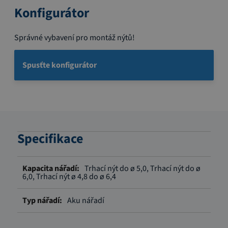
Konfigurátor
Správné vybavení pro montáž nýtů!
Spusťte konfigurátor
Specifikace
Více
Trhací nýt do ø 5,0, Trhací nýt do ø
informací
6,0, Trhací nýt ø 4,8 do ø 6,4
Aku nářadí