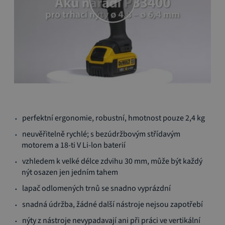
Přeskočit
perfektní ergonomie, robustní, hmotnost pouze 2,4 kg
na
začátek
neuvěřitelně rychlé; s bezúdržbovým střídavým
galerie
motorem a 18-ti V Li-lon baterií
s
vzhledem k velké délce zdvihu 30 mm, může být každý
obrázky
nýt osazen jen jedním tahem
lapač odlomených trnů se snadno vyprázdní
snadná údržba, žádné další nástroje nejsou zapotřebí
nýty z nástroje nevypadavají ani při práci ve vertikální