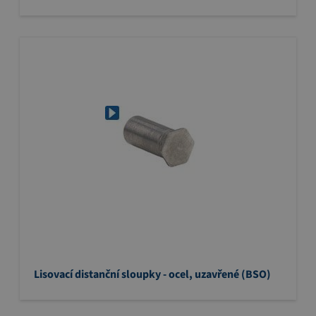
Lisovací distanční sloupky - ocel, uzavřené (BSO)