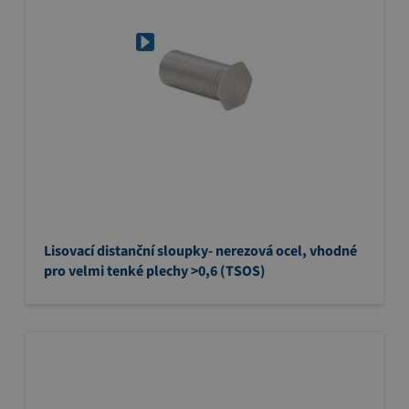
Lisovací distanční sloupky- nerezová ocel, vhodné
pro velmi tenké plechy >0,6 (TSOS)