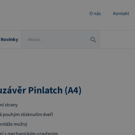
O nás
Kontakt
Novinky
uzávěr Pinlatch (A4)
ní strany
á
pouhým
stisknutím
dveří
ontáže možný
ení s mechanickým uzavřením