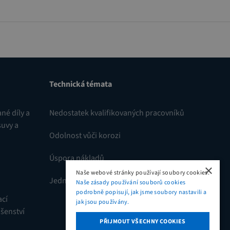
Technická témata
né díly a
Nedostatek kvalifikovaných pracovníků
suvy a
Odolnost vůči korozi
Úspora nákladů
×
Naše webové stránky používají soubory cookies.
Jednoduchá montáž
Naše zásady používání souborů cookies
podrobně popisují, jak jsme soubory nastavili a
ací
jak jsou používány.
ušenství
PŘIJMOUT VŠECHNY COOKIES