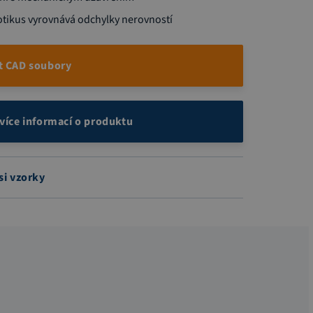
otikus vyrovnává odchylky nerovností
t CAD soubory
 více informací o produktu
si vzorky