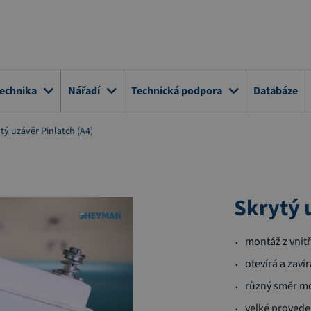
technika
Nářadí
Technická podpora
Databáze
tý uzávěr Pinlatch (A4)
Skrytý 
montáž z vnitř
otevírá
a
zavír
různý směr m
velké proved