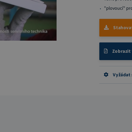
"plovoucí" pr
Stahova
Zobrazit
Vyžádat 