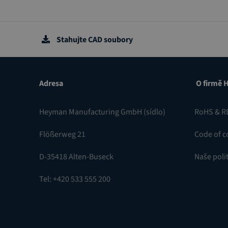
Stahujte CAD soubory
Adresa
O firmě 
Heyman Manufacturing GmbH (sídlo)
RoHS & R
Flößerweg 21
Code of c
D-35418 Alten-Buseck
Naše polit
Tel: +420 533 555 200