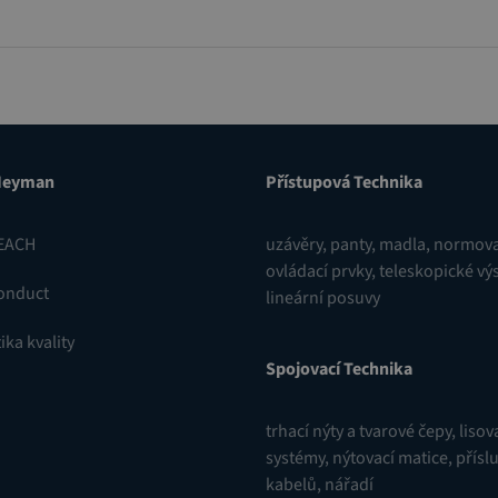
Heyman
Přístupová Technika
EACH
uzávěry
,
panty
,
madla, normova
ovládací prvky
,
teleskopické vý
onduct
lineární posuvy
ika kvality
Spojovací Technika
trhací nýty a tvarové čepy
,
lisov
systémy
,
nýtovací matice
,
přísl
kabelů
,
nářadí