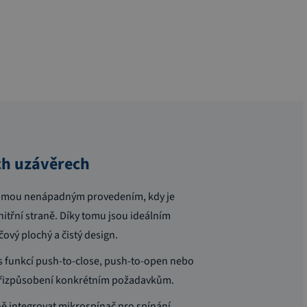
ch uzávěrech
ujmou nenápadným provedením, kdy je
itřní straně. Díky tomu jsou ideálním
čový plochý a čistý design.
 s funkcí push-to-close, push-to-open nebo
 přizpůsobení konkrétním požadavkům.
ně integrovat mikrospínač pro spínání