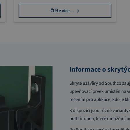
Čtěte více…
Informace o skrytý
Skryté uzávěry od Southco za
upevňovací prvek umístěn na vn
řešením pro aplikace, kde je klí
K dispozici jsou různé varianty
pull-to-open, které umožňují
Do Southco uzávěru lze volitel