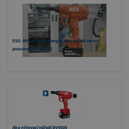
ESG -95% úspora energie. Aku nářadí versus
pneumatické nářadí
Aku nýtovací nářadí BV4500