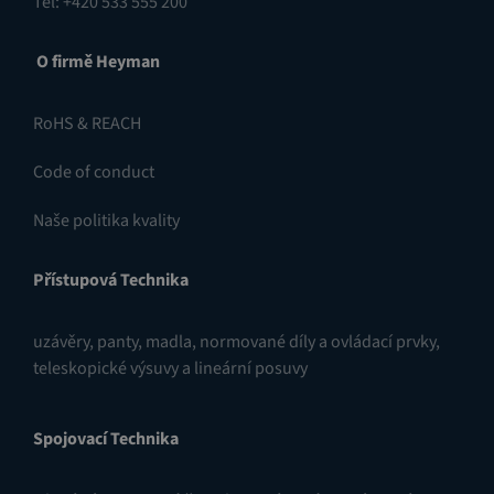
Tel: +420 533 555 200
O firmě Heyman
RoHS & REACH
Code of conduct
Naše politika kvality
Přístupová Technika
uzávěry
,
panty
,
madla, normované díly a ovládací prvky
,
teleskopické výsuvy a lineární posuvy
Spojovací Technika