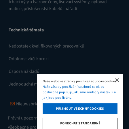
trhací nýty a tvarové čepy
,
lisovací systémy
,
nýtovací
matice
,
příslušenství kabelů
,
nářadí
Technická témata
Nedostatek kvalifikovaných pracovníků
Odolnost vůči korozi
Úspora nákladů
×
Naše webové stránky používají soubory cookies.
Jednoduchá montáž
Naše zásady používání souborů cookies
podrobně popisují, jak jsme soubory nastavili a
jak jsou používány.
Nieuwsbrief
Vimeo
LinkedIn
PŘIJMOUT VŠECHNY COOKIES
Právní upozornění / Zásady ochrany osobních údajů
PONECHAT STANDARDNÍ
Všeobecné prodejní a dodací podmínky