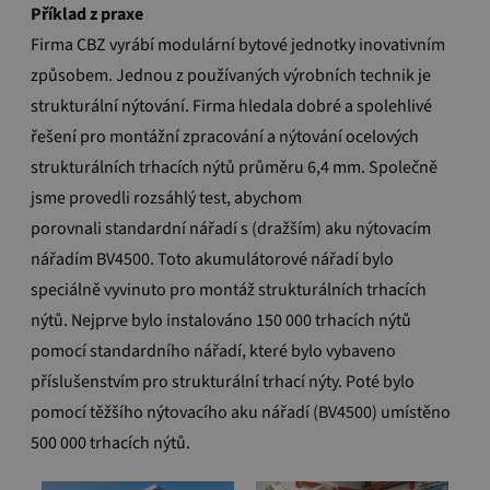
Příklad z praxe
Firma CBZ vyrábí modulární bytové jednotky inovativním
způsobem. Jednou z používaných výrobních technik je
strukturální nýtování. Firma hledala dobré a spolehlivé
řešení pro montážní zpracování a nýtování ocelových
strukturálních trhacích nýtů průměru 6,4 mm. Společně
jsme provedli rozsáhlý test, abychom
porovnali standardní nářadí s (dražším) aku nýtovacím
nářadím BV4500. Toto akumulátorové nářadí bylo
speciálně vyvinuto pro montáž strukturálních trhacích
nýtů.
Nejprve bylo instalováno 150 000 trhacích nýtů
pomocí standardního nářadí, které bylo vybaveno
příslušenstvím pro strukturální trhací nýty. Poté bylo
pomocí těžšího nýtovacího aku nářadí (BV4500) umístěno
500 000 trhacích nýtů.