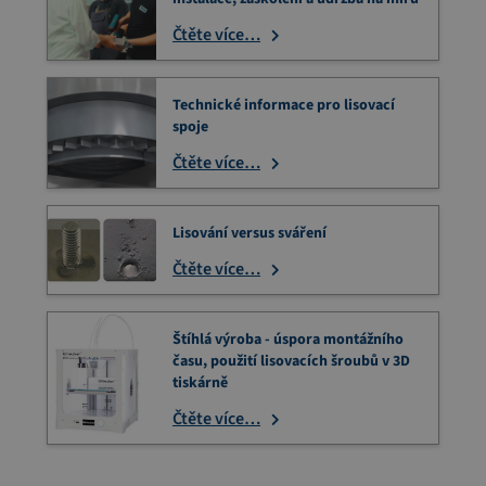
Čtěte více…
Technické informace pro lisovací
spoje
Čtěte více…
Lisování versus sváření
Čtěte více…
Štíhlá výroba - úspora montážního
času, použití lisovacích šroubů v 3D
tiskárně
Čtěte více…