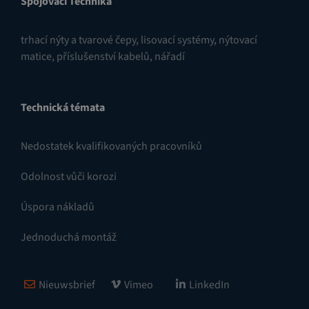
Spojovací Technika
trhací nýty a tvarové čepy
,
lisovací systémy
,
nýtovací
matice
,
příslušenství kabelů
,
nářadí
Technická témata
Nedostatek kvalifikovaných pracovníků
Odolnost vůči korozi
Úspora nákladů
Jednoduchá montáž
Nieuwsbrief
Vimeo
LinkedIn