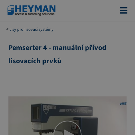
Přejít
na
obsah
Lisy pro lisovací systémy
Pemserter 4 - manuální přívod
Přeskočit
na
lisovacích prvků
konec
galerie
s
obrázky