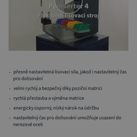
Přeskočit
přesně nastavitelná lisovací síla, jakož i nastavitelný čas
na
pro dolisování
začátek
galerie
velmi rychlý a bezpečný díky poziční matrici
s
rychlá přestavba a výměna matrice
obrázky
energicky úsporný, nízký nárok na údržbu
nastavitelný čas pro dolisování umožňuje usazení do
nerezové oceli