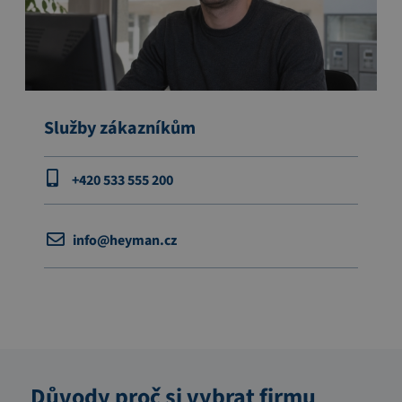
Služby zákazníkům
+420 533 555 200
info@heyman.cz
Důvody proč si vybrat firmu