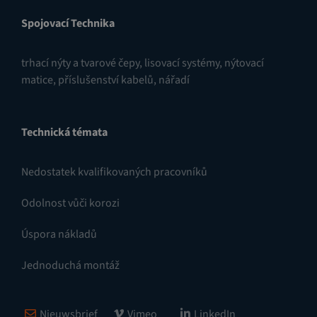
Spojovací Technika
trhací nýty a tvarové čepy
,
lisovací systémy
,
nýtovací
matice
,
příslušenství kabelů
,
nářadí
Technická témata
Nedostatek kvalifikovaných pracovníků
Odolnost vůči korozi
Úspora nákladů
Jednoduchá montáž
Nieuwsbrief
Vimeo
LinkedIn