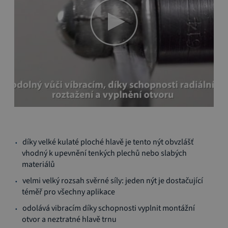
Přeskočit
díky velké kulaté ploché hlavě je tento nýt obvzlášť
na
vhodný k upevnění tenkých plechů nebo slabých
začátek
materiálů
galerie
s
velmi velký rozsah svěrné síly: jeden nýt je dostačující
obrázky
téměř pro všechny aplikace
odolává vibracím díky schopnosti vyplnit montážní
otvor a neztratné hlavě trnu