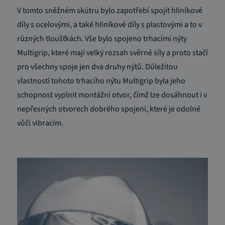
V tomto sněžném skútru bylo zapotřebí spojit hliníkové
díly s ocelovými, a také hliníkové díly s plastovými a to v
různých tloušťkách. Vše bylo spojeno trhacími nýty
Multigrip, které mají velký rozsah svěrné síly a proto stačí
pro všechny spoje jen dva druhy nýtů. Důležitou
vlastností tohoto trhacího nýtu Multigrip byla jeho
schopnost vyplnit montážní otvor, čímž lze dosáhnout i v
nepřesných otvorech dobrého spojení, které je odolné
vůči vibracím.