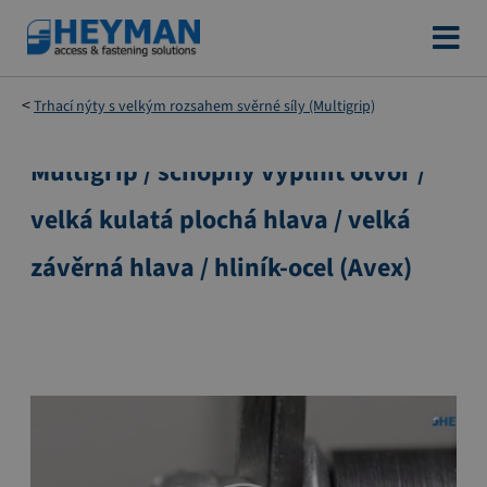
Přejít
na
obsah
Trhací nýty s velkým rozsahem svěrné síly (Multigrip)
Multigrip / schopný vyplnit otvor /
Přeskočit
na
velká kulatá plochá hlava / velká
konec
galerie
závěrná hlava / hliník-ocel (Avex)
s
obrázky