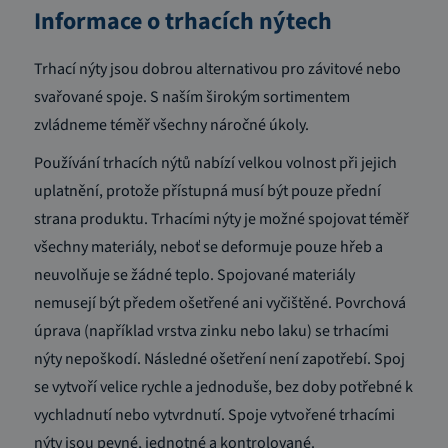
Informace o trhacích nýtech
Trhací nýty jsou dobrou alternativou pro závitové nebo
svařované spoje. S naším širokým sortimentem
zvládneme téměř všechny náročné úkoly.
Používání trhacích nýtů nabízí velkou volnost při jejich
uplatnění, protože přístupná musí být pouze přední
strana produktu. Trhacími nýty je možné spojovat téměř
všechny materiály, neboť se deformuje pouze hřeb a
neuvolňuje se žádné teplo. Spojované materiály
nemusejí být předem ošetřené ani vyčištěné. Povrchová
úprava (například vrstva zinku nebo laku) se trhacími
nýty nepoškodí. Následné ošetření není zapotřebí. Spoj
se vytvoří velice rychle a jednoduše, bez doby potřebné k
vychladnutí nebo vytvrdnutí. Spoje vytvořené trhacími
nýty jsou pevné, jednotné a kontrolované.