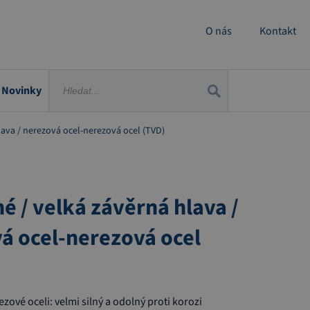
O nás
Kontakt
Novinky
lava / nerezová ocel-nerezová ocel (TVD)
é / velká závěrná hlava /
á ocel-nerezová ocel
zové oceli: velmi silný a odolný proti korozi