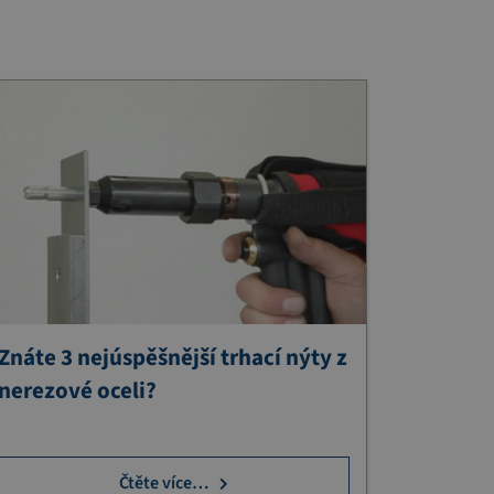
Znáte 3 nejúspěšnější trhací nýty z
nerezové oceli?
Čtěte více…