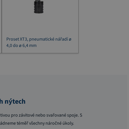
Proset XT3, pneumatické nářadí ø
4,0 do ø 6,4 mm
ch nýtech
ativou pro závitové nebo svařované spoje. S
ládneme téměř všechny náročné úkoly.