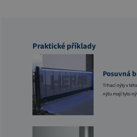
Praktické příklady
Posuvná b
Trhací nýty
v tét
nýtu mají tyto n