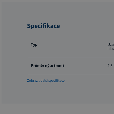
Specifikace
Více
informací
Typ
Uza
hla
Průměr nýtu (mm)
4.8
Zobrazit další specifikace