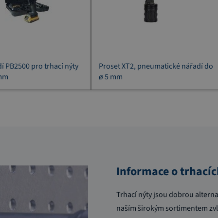
í PB2500 pro trhací nýty
Proset XT2, pneumatické nářadí do
 mm
ø 5 mm
Informace o trhací
Trhací nýty jsou dobrou altern
naším širokým sortimentem zv