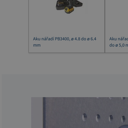
Aku nářadí PB3400, ø 4.8 do ø 6.4
Aku nářad
mm
do ø 5,0