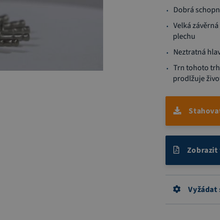
Dobrá schopno
Velká závěrná 
plechu
Neztratná hla
Trn tohoto trh
prodlžuje živo
Stahova
Zobrazit
Vyžádat 