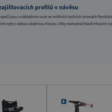
ajišťovacích profilů v návěsu
ezpečí jsou v nákladním voze ve vnitřních bočních stranách flexibilní 
ími nýty s velkou závěrnou hlavou. Díky neztratné hlavě trhacích ný