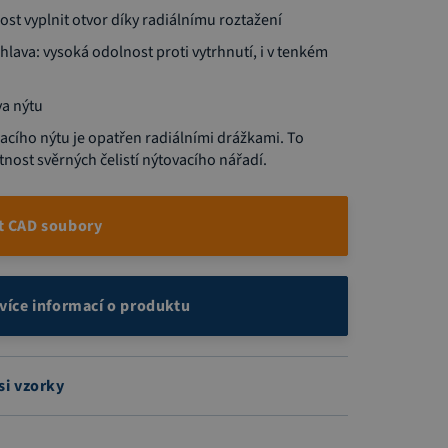
st vyplnit otvor díky radiálnímu roztažení
hlava: vysoká odolnost proti vytrhnutí, i v tenkém
va nýtu
acího nýtu je opatřen radiálními drážkami. To
tnost svěrných čelistí nýtovacího nářadí.
t CAD soubory
 více informací o produktu
si vzorky