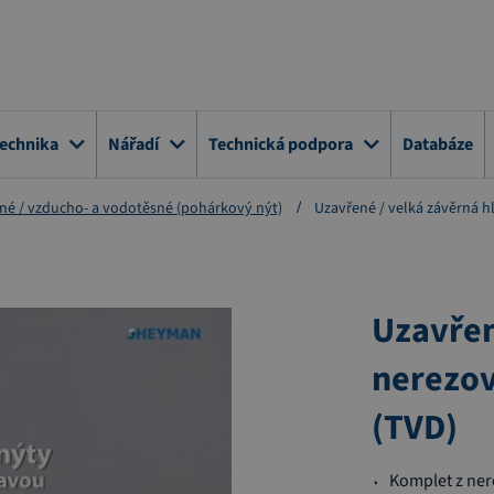
technika
Nářadí
Technická podpora
Databáze
né / vzducho- a vodotěsné (pohárkový nýt)
Uzavřené / velká závěrná h
Uzavřen
nerezov
(TVD)
Komplet z nere