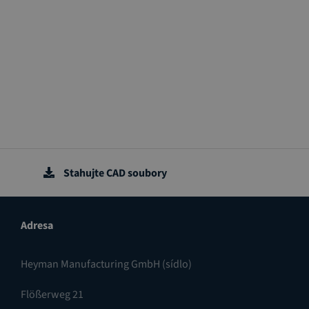
Stahujte CAD soubory
Adresa
Heyman Manufacturing GmbH (sídlo)
Flößerweg 21