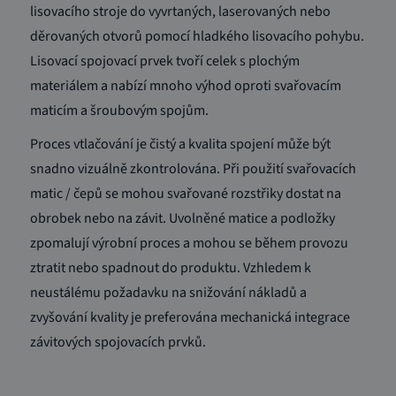
lisovacího stroje do vyvrtaných, laserovaných nebo
děrovaných otvorů pomocí hladkého lisovacího pohybu.
Lisovací spojovací prvek tvoří celek s plochým
materiálem a nabízí mnoho výhod oproti svařovacím
maticím a šroubovým spojům.
Proces vtlačování je čistý a kvalita spojení může být
snadno vizuálně zkontrolována.
Při použití svařovacích
matic / čepů se mohou svařované rozstřiky dostat na
obrobek nebo na závit.
Uvolněné matice a podložky
zpomalují výrobní proces a mohou se během provozu
ztratit nebo spadnout do produktu.
Vzhledem k
neustálému požadavku na snižování nákladů a
zvyšování kvality je preferována mechanická integrace
závitových spojovacích prvků.