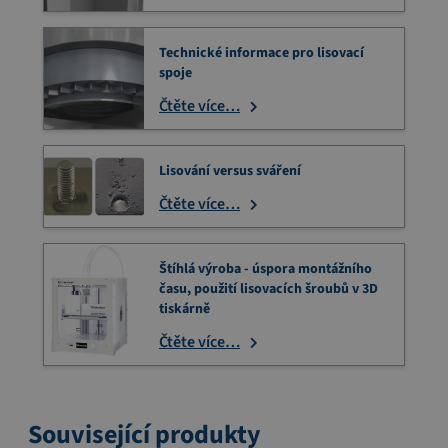
Technické informace pro lisovací
spoje
Čtěte více…
Lisování versus sváření
Čtěte více…
Štíhlá výroba - úspora montážního
času, použití lisovacích šroubů v 3D
tiskárně
Čtěte více…
Související produkty