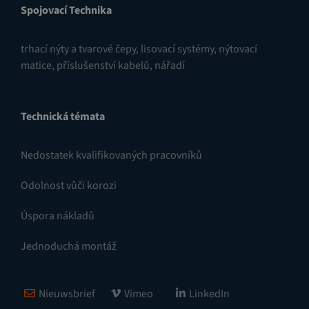
Spojovací Technika
trhací nýty a tvarové čepy
,
lisovací systémy
,
nýtovací
matice
,
příslušenství kabelů
,
nářadí
Technická témata
Nedostatek kvalifikovaných pracovníků
Odolnost vůči korozi
Úspora nákladů
Jednoduchá montáž
Nieuwsbrief
Vimeo
LinkedIn