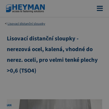
Přejít
na
obsah
Lisovací distanční sloupky
Lisovací distanční sloupky -
Přeskočit
na
nerezová ocel, kalená, vhodné do
konec
galerie
nerez. oceli, pro velmi tenké plechy
s
obrázky
>0,6 (TSO4)