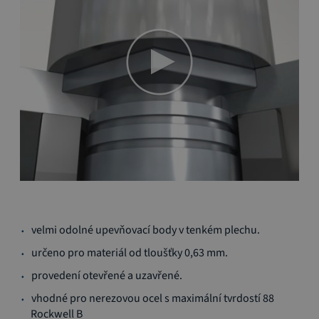
Přeskočit
velmi odolné upevňovací body v tenkém plechu.
na
začátek
určeno pro materiál od tloušťky 0,63 mm.
galerie
provedení otevřené a uzavřené.
s
obrázky
vhodné pro nerezovou ocel s maximální tvrdostí 88
Rockwell B