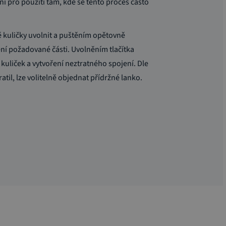
ní pro použití tam, kde se tento proces často
ě kuličky uvolnit a puštěním opětovně
ění požadované části. Uvolněním tlačítka
uliček a vytvoření neztratného spojení. Dle
ratil, lze volitelně objednat přídržné lanko.