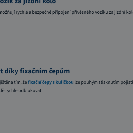
ozík za jízdní kolo
ožňují rychlé a bezpečné připojení přívěsného vozíku za jizdní kolo
t díky fixačním čepům
jištěna tím, že
fixační čepy s kuličkou
lze pouhým stisknutím pojistky
ě rychle odblokovat