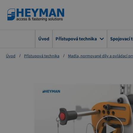
Přejít
na
obsah
Úvod
Přístupová technika
Spojovací 
Úvod
Přístupová technika
Madla, normované díly a ovládací pr
Přeskočit
na
konec
galerie
s
obrázky