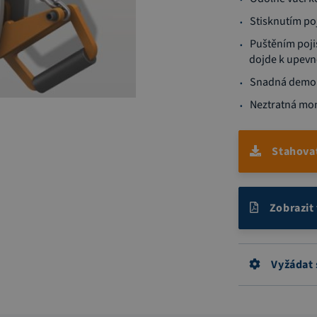
Stisknutím poj
Puštěním poji
dojde k upevn
Snadná demon
Neztratná mon
Stahova
Zobrazit
Vyžádat 