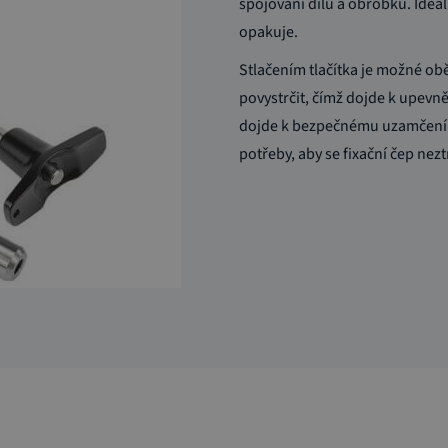
spojování dílů a obrobků. Ideál
opakuje.
Stlačením tlačítka je možné ob
povystrčit, čímž dojde k upevn
dojde k bezpečnému uzamčení k
potřeby, aby se fixační čep nezt