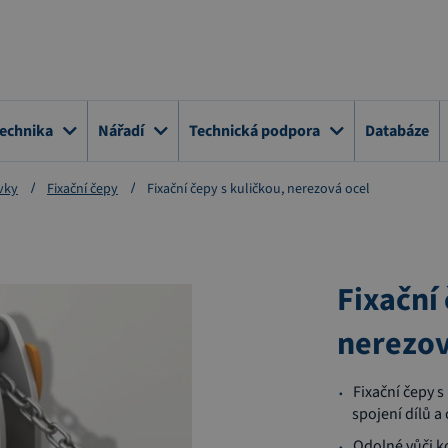
technika
Nářadí
Technická podpora
Databáze
vky
Fixační čepy
Fixační čepy s kuličkou, nerezová ocel
Fixační 
nerezov
Fixační čepy 
spojení dílů 
Odolné vůči k