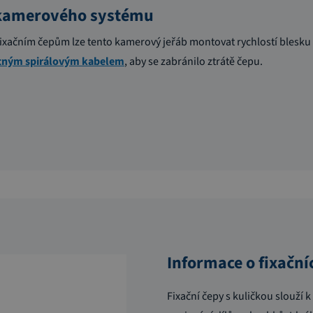
kamerového systému
ixačním čepům lze tento kamerový jeřáb montovat rychlostí blesku a 
stným spirálovým kabelem
, aby se zabránilo ztrátě čepu.
Informace o fixační
Fixační čepy s kuličkou slouží