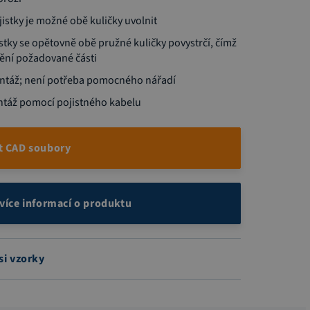
istky je možné obě kuličky uvolnit
stky se opětovně obě pružné kuličky povystrčí, čímž
ění požadované části
táž; není potřeba pomocného nářadí
táž pomocí pojistného kabelu
t CAD soubory
 více informací o produktu
si vzorky