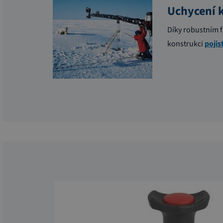
Uchycení 
Díky robustním f
konstrukci
poji