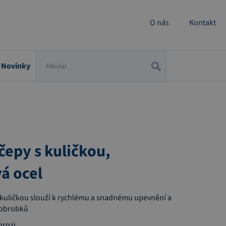
O nás
Kontakt
Novinky
čepy s kuličkou,
á ocel
s kuličkou slouží k rychlému a snadnému upevnění a
a obrobků
orozi