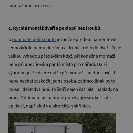
montážního procesu.
1.
Rychlá montáž dveří a poklopů bez šroubů
U
odnímatelného pantu
je možné předem namontovat
jedno křídlo pantu do rámu a druhé křídlo do dveří. To je
velkou výhodou především když, při konečné montáži
není při upevňování pantů místo pro nářadí. Další
výhodou je, že dveře může při montáži snadno zavěsit
nebo nechat zaskočit jedna osoba, zatímco jinak by to
museli dělat dva lidé. To šetří nejen čas, ale i náklady na
práci. Odnímatelné panty se používají v široké škále
aplikací, například v elektrických skříních.