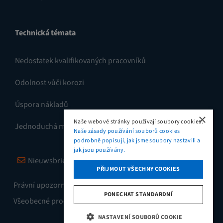
Technická témata
Nedostatek kvalifikovaných pracovníků
Odolnost vůči korozi
Úspora nákladů
×
Naše webové stránky používají soubory cookies.
Jednoduchá montáž
Naše zásady používání souborů cookies
podrobně popisují, jak jsme soubory nastavili a
jak jsou používány.
Nieuwsbrief
Vimeo
LinkedIn
PŘIJMOUT VŠECHNY COOKIES
Právní upozornění / Zásady ochrany osobních údajů
PONECHAT STANDARDNÍ
Všeobecné prodejní a dodací podmínky
NASTAVENÍ SOUBORŮ COOKIE