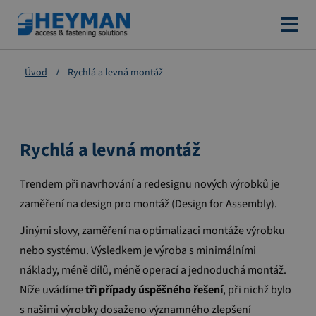
Přejít
na
obsah
Úvod
Rychlá a levná montáž
Rychlá a levná montáž
Trendem při navrhování a redesignu nových výrobků je
zaměření na design pro montáž (Design for Assembly).
Jinými slovy, zaměření na optimalizaci montáže výrobku
nebo systému. Výsledkem je výroba s minimálními
náklady, méně dílů, méně operací a jednoduchá montáž.
Níže uvádíme
tři případy úspěšného řešení
, při nichž bylo
s našimi výrobky dosaženo významného zlepšení