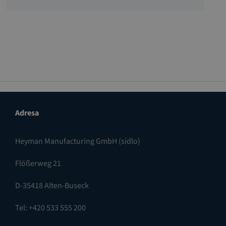
Adresa
Heyman Manufacturing GmbH (sídlo)
Flößerweg 21
D-35418 Alten-Buseck
Tel: +420 533 555 200