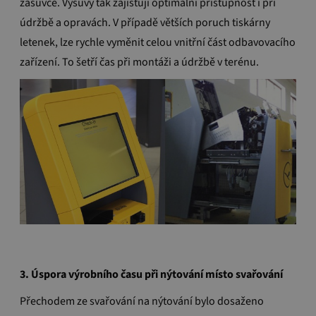
zásuvce.
Výsuvy tak zajišťují optimální přístupnost i při
údržbě a opravách.
V případě větších poruch tiskárny
letenek, lze rychle vyměnit celou vnitřní část odbavovacího
zařízení.
To šetří čas při montáži a údržbě v terénu.
3.
Úspora výrobního času při nýtování místo svařování
Přechodem ze svařování na nýtování bylo dosaženo