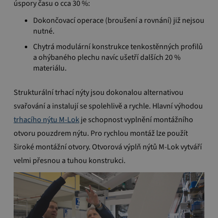
úspory času o cca 30 %:
Dokončovací operace (broušení a rovnání) již nejsou
nutné.
Chytrá modulární konstrukce tenkostěnných profilů
a ohýbaného plechu navíc ušetří dalších 20 %
materiálu.
Strukturální trhací nýty jsou dokonalou alternativou
svařování a instalují se spolehlivě a rychle.
Hlavní výhodou
trhacího nýtu M-Lok
je schopnost vyplnění montážního
otvoru pouzdrem nýtu.
Pro rychlou montáž lze použít
široké montážní otvory.
Otvorová výplň nýtů M-Lok vytváří
velmi pře
snou a tuhou konstrukci.