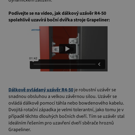
dynamickém zatížení.
.
Podívejte se na video, jak dálkový uzávěr R4-50
spolehlivě uzavírá boční dvířka stroje Grapeliner:
.
Dálkově ovládaný uzávěr R4-50
je robustní uzávěr se
snadnou obsluhou a velkou závěrnou silou.
Uzávěr se
ovládá dálkově pomocí táhla nebo bowdenového kabelu.
Dvojitá rotační západka je velmi tolerantní, jako tomu je v
případě těchto dlouhých bočních dveří.
Tím se uzávěr stal
ideálním řešením pro uzavření dveří sběrače hroznů
Grapeliner.