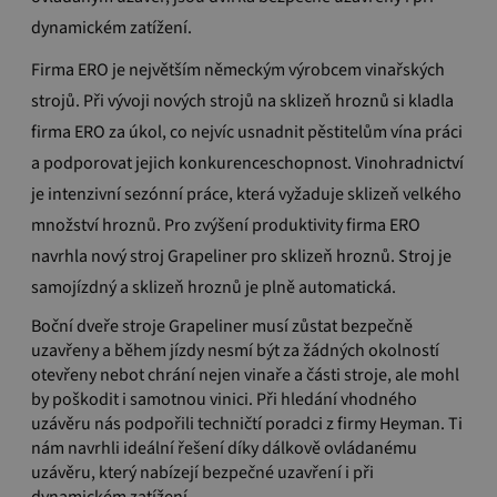
dynamickém zatížení.
Firma ERO je největším německým výrobcem vinařských
strojů.
Při vývoji nových strojů na sklizeň hroznů si kladla
firma ERO za úkol, co nejvíc usnadnit pěstitelům vína práci
a podporovat jejich konkurenceschopnost.
Vinohradnictví
je intenzivní sezónní práce, která vyžaduje sklizeň velkého
množství hroznů.
Pro zvýšení produktivity firma ERO
navrhla nový stroj Grapeliner pro sklizeň hroznů.
Stroj je
samojízdný a sklizeň hroznů je plně automatická.
Boční dveře stroje Grapeliner musí zůstat bezpečně
uzavřeny a během jízdy nesmí být za žádných okolností
otevřeny nebot chrání nejen vinaře a části stroje, ale mohl
by poškodit i samotnou vinici. Při hledání vhodného
uzávěru nás podpořili techničtí poradci z firmy Heyman. Ti
nám navrhli ideální řešení díky dálkově ovládanému
uzávěru
, který nabízejí bezpečné uzavření i při