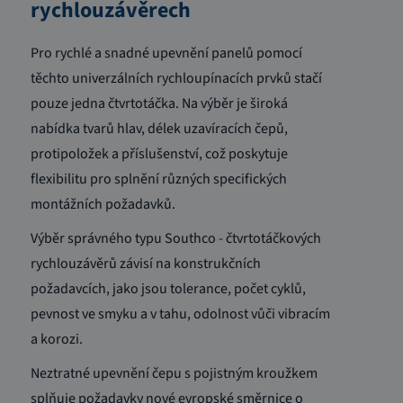
rychlouzávěrech
Pro rychlé a snadné upevnění panelů pomocí
těchto univerzálních rychloupínacích prvků stačí
pouze jedna čtvrtotáčka. Na výběr je široká
nabídka tvarů hlav, délek uzavíracích čepů,
protipoložek a příslušenství, což poskytuje
flexibilitu pro splnění různých specifických
montážních požadavků.
Výběr správného typu Southco - čtvrtotáčkových
rychlouzávěrů závisí na konstrukčních
požadavcích, jako jsou tolerance, počet cyklů,
pevnost ve smyku a v tahu, odolnost vůči vibracím
a korozi.
Neztratné upevnění čepu s pojistným kroužkem
splňuje požadavky nové evropské směrnice o